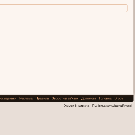
осиденьки
Реклама
Правила
Зворотній зв'язок
Допомога
Головна
Вгору
Умови і правила
Політика конфіденційності