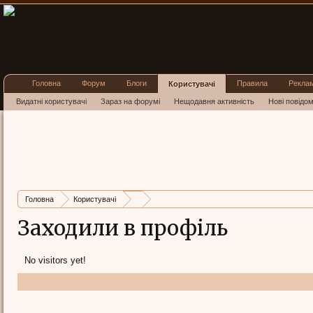
Головна
Форум
Блоги
Правила
Рекла
Користувачі
Видатні користувачі
Зараз на форумі
Нещодавня активність
Нові повідо
Головна
Користувачі
Заходили в профіль
No visitors yet!