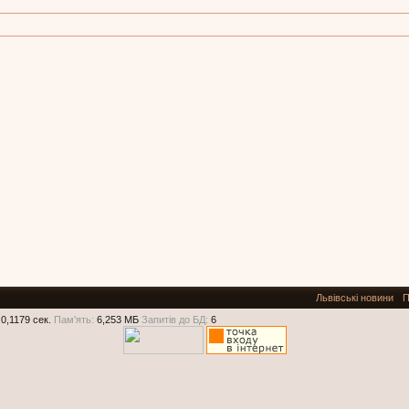
Львівські новини
П
0,1179 сек.
Пам'ять:
6,253 МБ
Запитів до БД:
6