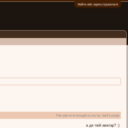
Увійти або зареєструватися
:)
This add-on is brought to you by:
barfi Lounge
а де твій аватар? :)