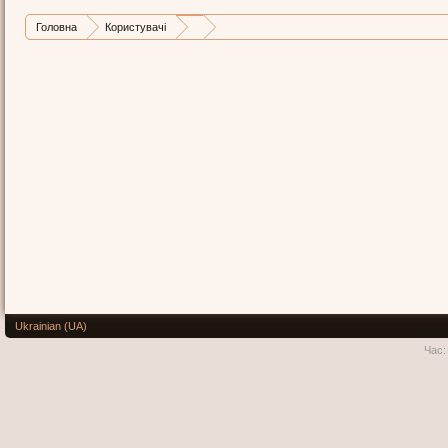
Головна
Користувачі
Ukrainian (UA)
Час: