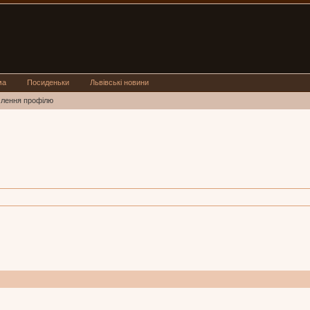
ма
Посиденьки
Львівські новини
млення профілю