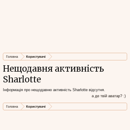
Головна
Користувачі
Нещодавня активність
Sharlotte
Інформація про нещодавню активність Sharlotte відсутня.
а де твій аватар? :)
Головна
Користувачі