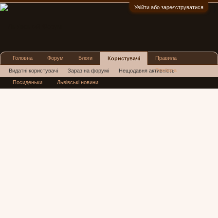
Увійти або зареєструватися
:)
Головна
Форум
Блоги
Правила
Користувачі
Реклама
Видатні користувачі
Зараз на форумі
Нещодавня активність
Посиденьки
Львівські новини
Нові повідомлення профілю