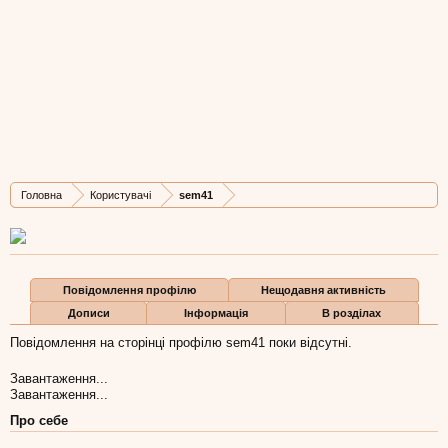
sem41
Well-Known Member
,
з
Львів
Остання активність sem41:
10 лис 2011
Дописів
Карма
Бали
Головна
Користувачі
sem41
384
1.357
0
Повідомлення профілю
Нещодавня активність
Дописи
Інформація
В розділах
Повідомлення на сторінці профілю sem41 поки відсутні.
Завантаження...
Завантаження...
Про себе