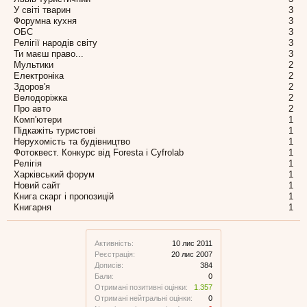
У світі тварин
3
Форумна кухня
3
ОБС
3
Релігії народів світу
3
Ти маєш право...
3
Мультики
2
Електроніка
2
Здоров'я
2
Велодоріжка
2
Про авто
2
Комп'ютери
1
Підкажіть туристові
1
Нерухомість та будівництво
1
Фотоквест. Конкурс від Foresta і Cyfrolab
1
Релігія
1
Харківський форум
1
Новий сайт
1
Книга скарг і пропозицій
1
Книгарня
1
Активність:
10 лис 2011
Реєстрація:
20 лис 2007
Дописів:
384
Бали:
0
Отримані позитивні оцінки:
1.357
Отримані нейтральні оцінки:
0