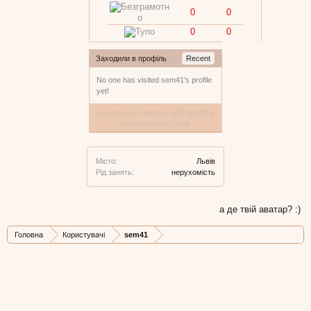
0
0
0
0
Заходили в профіль
Recent
No one has visited sem41's profile
yet!
За останній тиждень цей профіль
переглянуто 0 разів
Місто:
Львів
Рід занять:
нерухомість
а де твій аватар? :)
Головна
Користувачі
sem41