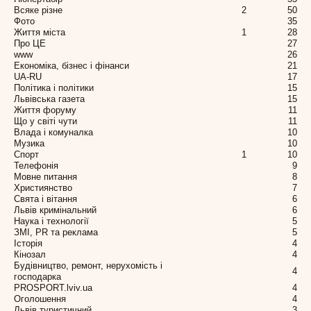
Всяке різне
2
50
Фото
35
Життя міста
1
28
Про ЦЕ
27
www
26
Економіка, бізнес і фінанси
21
UA-RU
17
Політика і політики
15
Львівська газета
15
Життя форуму
11
Що у світі чути
11
Влада і комуналка
10
Музика
10
Спорт
1
10
Телефонія
9
Мовне питання
8
Християнство
7
Свята і вітання
6
Львів кримінальний
6
Наука і технології
5
ЗМІ, PR та реклама
5
Історія
4
Кінозал
4
Будівництво, ремонт, нерухомість і
4
господарка
PROSPORT.lviv.ua
4
Оголошення
4
Львів туристичний
3