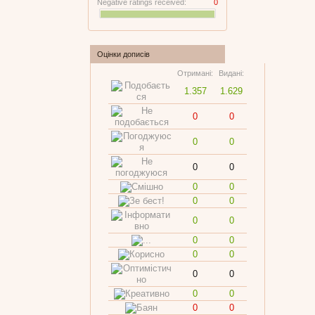
Negative ratings received:
0
Оцінки дописів
Отримані:
Видані:
1.357
1.629
0
0
0
0
0
0
0
0
0
0
0
0
0
0
0
0
0
0
0
0
0
0