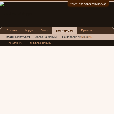
Увійти або зареєструватися
:)
Головна
Форум
Блоги
Правила
Користувачі
Реклама
Видатні користувачі
Зараз на форумі
Нещодавня активність
Посиденьки
Львівські новини
Нові повідомлення профілю