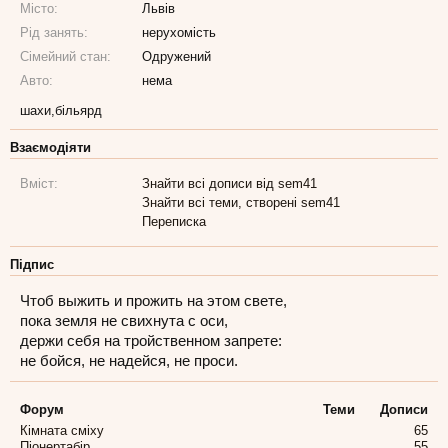
Місто:
Львів
Рід занять:
нерухомість
Сімейний стан:
Одружений
Авто:
нема
шахи,більярд
Взаємодіяти
Вміст:
Знайти всі дописи від sem41
Знайти всі теми, створені sem41
Переписка
Підпис
Чтоб выжить и прожить на этом свете,
пока земля не свихнута с оси,
держи себя на тройственном запрете:
не бойся, не надейся, не проси.
Форум
Теми
Дописи
Кімната сміху
65
Піонертабір
55