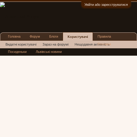
Увійти або зареєструватися
:)
Головна
Форум
Блоги
Правила
Користувачі
Реклама
Видатні користувачі
Зараз на форумі
Нещодавня активність
Посиденьки
Львівські новини
Нові повідомлення профілю