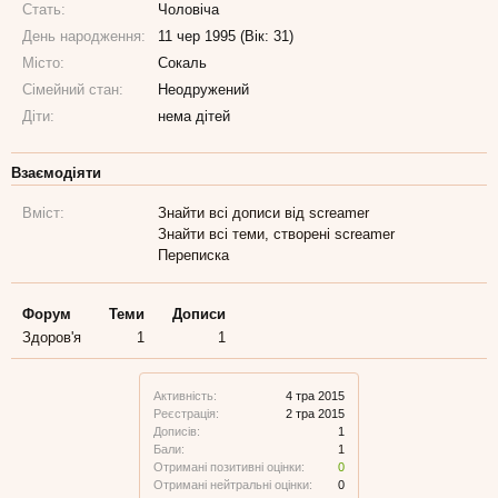
Стать:
Чоловіча
День народження:
11 чер 1995 (Вік: 31)
Місто:
Сокаль
Сімейний стан:
Неодружений
Діти:
нема дітей
Взаємодіяти
Вміст:
Знайти всі дописи від screamer
Знайти всі теми, створені screamer
Переписка
Форум
Теми
Дописи
Здоров'я
1
1
Активність:
4 тра 2015
Реєстрація:
2 тра 2015
Дописів:
1
Бали:
1
Отримані позитивні оцінки:
0
Отримані нейтральні оцінки:
0