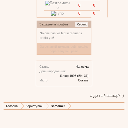
0
0
0
0
Заходили в профіль
Recent
No one has visited screamer's
profile yet!
За останній тиждень цей профіль
переглянуто 0 разів
Стать:
Чоловіча
День народження:
11 чер 1995
(Вік: 31)
Місто:
Сокаль
а де твій аватар? :)
Головна
Користувачі
screamer