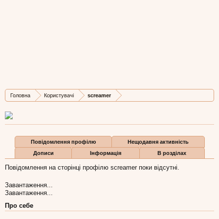
screamer
New Member
, Чоловіча, 31,
з
Сокаль
Остання активність screamer:
4 тра 2015
Дописів
Карма
Бали
Головна
Користувачі
screamer
1
0
1
Повідомлення профілю
Нещодавня активність
Дописи
Інформація
В розділах
Повідомлення на сторінці профілю screamer поки відсутні.
Завантаження...
Завантаження...
Про себе