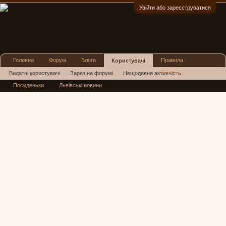
Увійти або зареєструватися
:)
Головна
Форум
Блоги
Правила
Користувачі
Реклама
Видатні користувачі
Зараз на форумі
Нещодавня активність
Посиденьки
Львівські новини
Нові повідомлення профілю