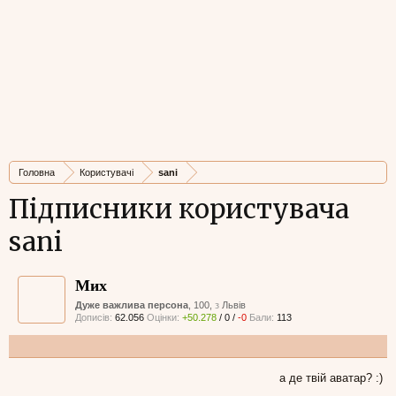
Головна
Користувачі
sani
Підписники користувача
sani
Мих
Дуже важлива персона
, 100,
з
Львів
Дописів:
62.056
Оцінки:
+50.278
/
0
/
-0
Бали:
113
а де твій аватар? :)