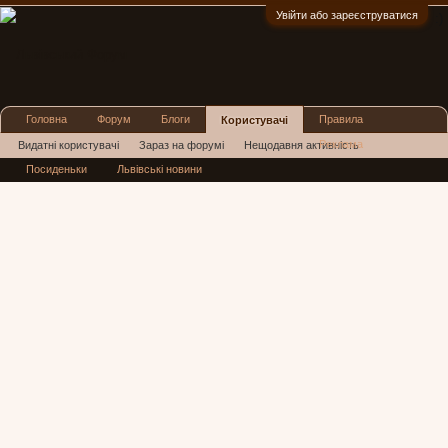
Увійти або зареєструватися
:)
Головна
Форум
Блоги
Правила
Користувачі
Реклама
Видатні користувачі
Зараз на форумі
Нещодавня активність
Посиденьки
Львівські новини
Нові повідомлення профілю