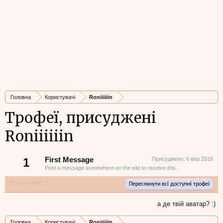
Головна
Користувачі
Roniiiiiin
Трофеї, присуджені
Roniiiiiin
1
First Message
Присуджено:
6 вер 2018
Post a message somewhere on the site to receive this.
Всього балів: 1
Переглянути всі доступні трофеї
а де твій аватар? :)
Головна
Користувачі
Roniiiiiin