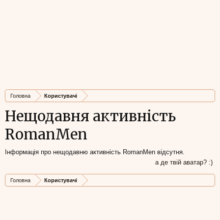
Головна
Користувачі
Нещодавня активність
RomanMen
Інформація про нещодавню активність RomanMen відсутня.
а де твій аватар? :)
Головна
Користувачі