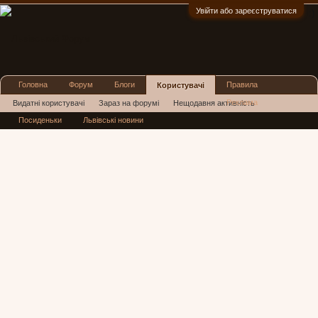
Увійти або зареєструватися
:)
Головна
Форум
Блоги
Правила
Користувачі
Реклама
Видатні користувачі
Зараз на форумі
Нещодавня активність
Посиденьки
Львівські новини
Нові повідомлення профілю