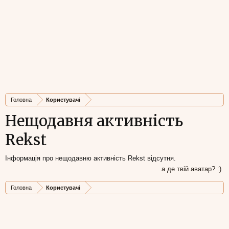
Головна
Користувачі
Нещодавня активність
Rekst
Інформація про нещодавню активність Rekst відсутня.
а де твій аватар? :)
Головна
Користувачі