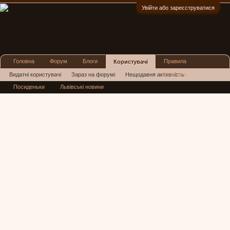
Увійти або зареєструватися
:)
Головна
Форум
Блоги
Правила
Користувачі
Реклама
Видатні користувачі
Зараз на форумі
Нещодавня активність
Посиденьки
Львівські новини
Нові повідомлення профілю