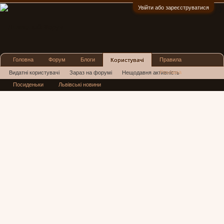
Увійти або зареєструватися
:)
Головна
Форум
Блоги
Правила
Користувачі
Реклама
Видатні користувачі
Зараз на форумі
Нещодавня активність
Посиденьки
Львівські новини
Нові повідомлення профілю