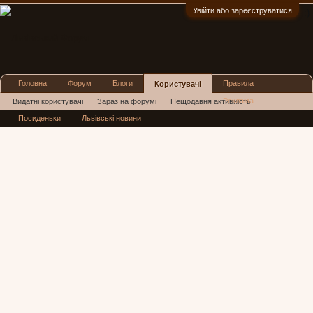
Увійти або зареєструватися
:)
Головна
Форум
Блоги
Правила
Користувачі
Реклама
Видатні користувачі
Зараз на форумі
Нещодавня активність
Посиденьки
Львівські новини
Нові повідомлення профілю