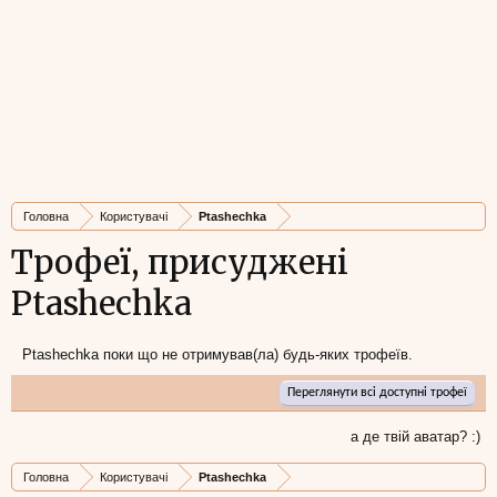
Головна
Користувачі
Ptashechka
Трофеї, присуджені
Ptashechka
Ptashechka поки що не отримував(ла) будь-яких трофеїв.
Переглянути всі доступні трофеї
а де твій аватар? :)
Головна
Користувачі
Ptashechka