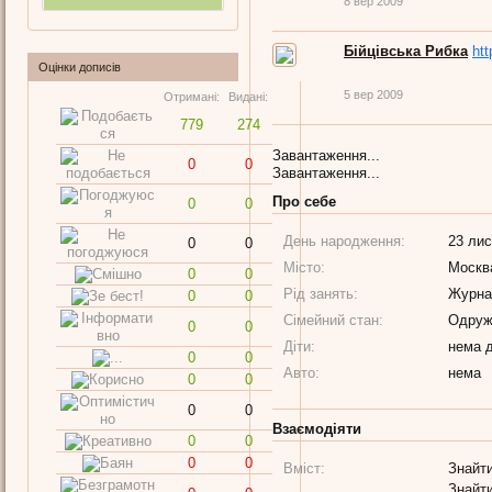
8 вер 2009
Бійцівська Рибка
ht
Оцінки дописів
5 вер 2009
Отримані:
Видані:
779
274
Завантаження...
0
0
Завантаження...
Про себе
0
0
День народження:
23 лис
0
0
Місто:
Москв
0
0
Рід занять:
Журна
0
0
Сімейний стан:
Одруж
0
0
Діти:
нема д
0
0
Авто:
нема
0
0
0
0
Взаємодіяти
0
0
0
0
Вміст:
Знайти
Знайти