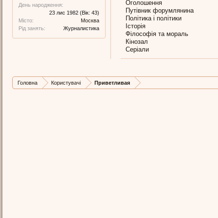
Оголошення
День народження:
Путівник форумлянина
23 лис 1982
(Вік: 43)
Політика і політики
Місто:
Москва
Історія
Рід занять:
Журналистика
Філософія та мораль
Кінозал
Серіали
Головна
Користувачі
Приветливая