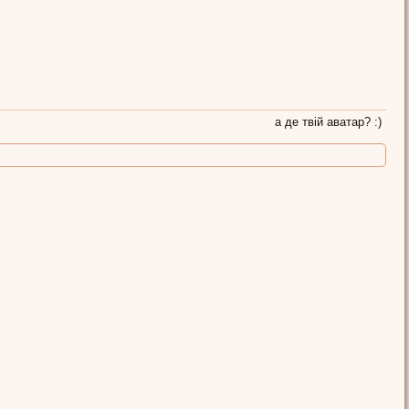
а де твій аватар? :)