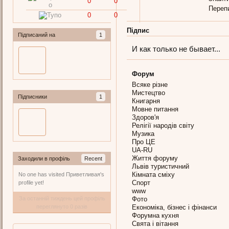
0
0
Переп
0
0
Підпис
Підписаний на
1
И как только не бывает...
Форум
Всяке різне
Мистецтво
Підписники
1
Книгарня
Мовне питання
Здоров'я
Релігії народів світу
Музика
Про ЦЕ
UA-RU
Життя форуму
Заходили в профіль
Recent
Львів туристичний
Кімната сміху
No one has visited Приветливая's
Спорт
profile yet!
www
За останній тиждень цей профіль
Фото
переглянуто 0 разів
Економіка, бізнес і фінанси
Форумна кухня
Свята і вітання