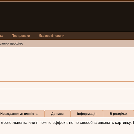
ма
Посиденьки
Львівські новини
млення профілю
ливая
, 43,
з
Москва
ь Приветливая:
1 лип 2011
Бали
0
Нещодавня активність
Дописи
Інформація
В розділах
 моего львенка или я помню эффект, но не способна опознать картинку. 