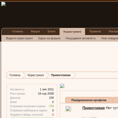
Головна
Форум
Блоги
Правила
Рекла
Користувачі
Видатні користувачі
Зараз на форумі
Нещодавня активність
Нові повідо
Привет
Well-Known Member
Остання активніст
Дописів
Карма
Головна
Користувачі
Приветливая
239
779
Активність:
1 лип 2011
Реєстрація:
18 сер 2008
Дописів:
239
Повідомлення профілю
Бали:
0
Отримані позитивні оцінки:
779
Приветливая
Нет тут
Отримані нейтральні оцінки:
0
Negative ratings received:
0