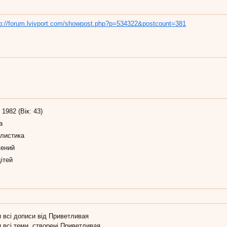
tp://forum.lvivport.com/showpost.php?p=534322&postcount=381
 1982 (Вік: 43)
а
листика
ений
ітей
 всі дописи від Приветливая
 всі теми, створені Приветливая