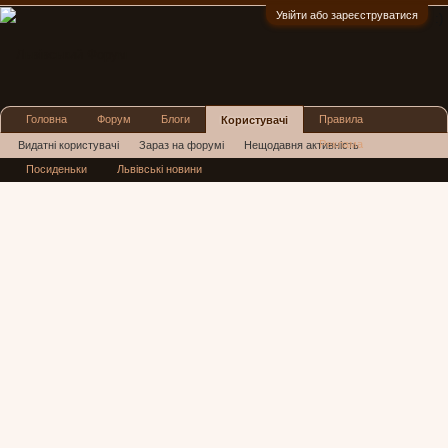
Увійти або зареєструватися
:)
Головна
Форум
Блоги
Правила
Користувачі
Реклама
Видатні користувачі
Зараз на форумі
Нещодавня активність
Посиденьки
Львівські новини
Нові повідомлення профілю