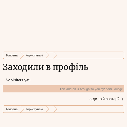
Головна
Користувачі
Заходили в профіль
No visitors yet!
This add-on is brought to you by:
barfi Lounge
а де твій аватар? :)
Головна
Користувачі