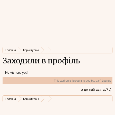
Головна
Користувачі
Заходили в профіль
No visitors yet!
This add-on is brought to you by:
barfi Lounge
а де твій аватар? :)
Головна
Користувачі