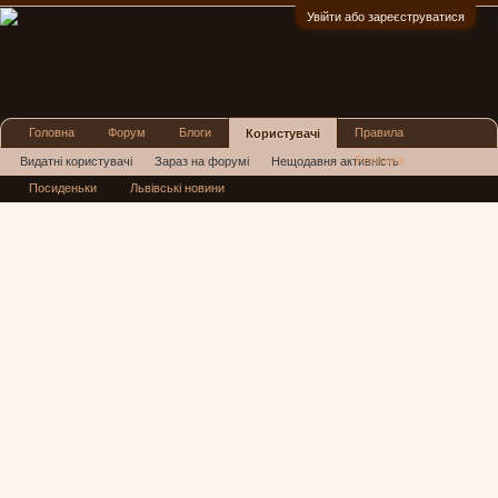
Увійти або зареєструватися
:)
Головна
Форум
Блоги
Правила
Користувачі
Реклама
Видатні користувачі
Зараз на форумі
Нещодавня активність
Посиденьки
Львівські новини
Нові повідомлення профілю