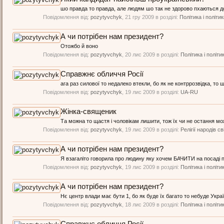
шо правда то правда, але людям шо так не здорово пхаються до в
Повідомлення від:
pozytyvchyk
,
21 гру 2009
в розділі:
Політика і політи
А чи потрібен нам президент?
Отожбо й воно
Повідомлення від:
pozytyvchyk
,
20 лис 2009
в розділі:
Політика і політи
Справжнє обличчя Росії
ага раз силової то недалеко втекли, бо як не контррозвідка, то 
Повідомлення від:
pozytyvchyk
,
19 лис 2009
в розділі:
UA-RU
Жінка-священик
Та можна то щастя і чоловікам лишити, тож їх чи не остання можл
Повідомлення від:
pozytyvchyk
,
19 лис 2009
в розділі:
Релігії народів св
А чи потрібен нам президент?
Я взагаліто говорила про людину яку хочем БАЧИТИ на посаді 
Повідомлення від:
pozytyvchyk
,
19 лис 2009
в розділі:
Політика і політи
А чи потрібен нам президент?
Нє центр влади має бути 1, бо як буде їх багато то небуде Украї
Повідомлення від:
pozytyvchyk
,
18 лис 2009
в розділі:
Політика і політи