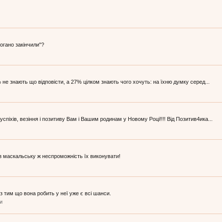
погано закінчили"?
не знають що відповісти, а 27% цілком знають чого хочуть: на їхню думку серед...
піхів, везіння і позитиву Вам і Вашим родинам у Новому Році!!!! Від Позитив4ика...
ез маскальську ж неспроможність їх виконувати!
 тим що вона робить у неї уже є всі шанси.
ки