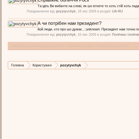
Справжнє обличчя Росії
Та ідіть Ви вибачте на слові, як шо втнете то хоть стій хоть па
Повідомлення від:
pozytyvchyk
,
18 лис 2009
в розділі:
UA-RU
А чи потрібен нам президент?
йой люди..хто про шо думає...:unknown: Президент нам точно пот
Повідомлення від:
pozytyvchyk
,
16 лис 2009
в розділі:
Політика і політи
Знайти всі дописи від pozytyvchyk
Знайти всі теми, створені pozytyvchyk
Головна
Користувачі
pozytyvchyk