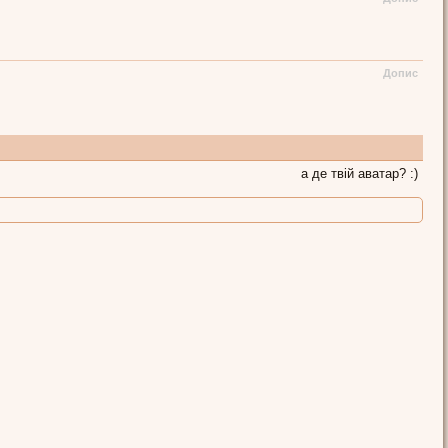
Допис
а де твій аватар? :)