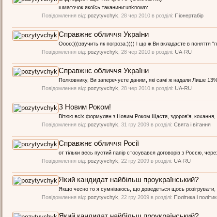
шматочок якоїсь таканини:unknown:
Повідомлення від:
pozytyvchyk
,
28 чер 2010
в розділі:
Піонертабір
Справжнє обличчя України
Оооо:)))звучить як погроза:)))) І що ж Ви вкладаєте в поняття "
Повідомлення від:
pozytyvchyk
,
28 чер 2010
в розділі:
UA-RU
Справжнє обличчя України
Полковнику, Ви заперечуєте даним, які самі ж надали Лише 13% 
Повідомлення від:
pozytyvchyk
,
28 чер 2010
в розділі:
UA-RU
З Новим Роком!
Вітюю всіх формулян з Новим Роком Щастя, здоров'я, кохання, ус
Повідомлення від:
pozytyvchyk
,
31 гру 2009
в розділі:
Свята і вітання
Справжнє обличчя Росії
от тільки весь пустий папір стосувався договорів з Росєю, чер
Повідомлення від:
pozytyvchyk
,
22 гру 2009
в розділі:
UA-RU
Який кандидат найбільш проукраїнський?
Якщо чесно то я сумніваюсь, що доведеться щось розігрувати, з
Повідомлення від:
pozytyvchyk
,
22 гру 2009
в розділі:
Політика і політи
Який кандидат найбільш проукраїнський?