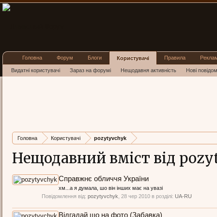
Головна
Форум
Блоги
Правила
Рекла
Користувачі
Видатні користувачі
Зараз на форумі
Нещодавня активність
Нові повідо
Головна
Користувачі
pozytyvchyk
Нещодавний вміст від pozy
Справжнє обличчя України
хм...а я думала, шо він інших має на увазі
Повідомлення від:
pozytyvchyk
,
28 чер 2010
в розділі:
UA-RU
Відгадай що на фото (Забавка)