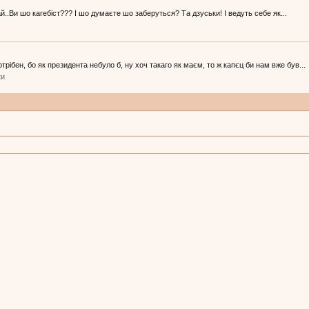
дай..Ви шо кагебіст??? І шо думаєте шо заберуться? Та дзуськи! І ведуть себе як...
рібен, бо як президента небуло б, ну хоч такаго як маєм, то ж капєц би нам вже був...
ки