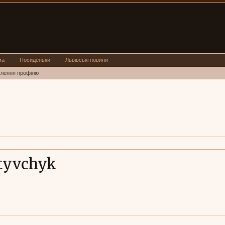
ма
Посиденьки
Львівські новини
млення профілю
tyvchyk