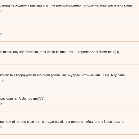
лади в жодному разі давати її не рекомендовано...історія не знає щасливих кінців...
ки
ки
ше якась служба безпеки, а як не то то ше шось....короче все з Вами ясно)))
ивість стверджувати шо вини розумніші, мудріші, стриманіші....і т.д. А церква...
іту
президента:)А Ви про що???
ки
ни, хоч нічого не маю проти влади на місцях вона потрібна, але з 1 центром не...
ки