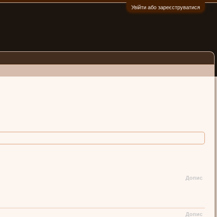
Увійти або зареєструватися
:)
Допис
Допис