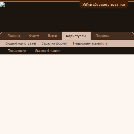
Увійти або зареєструватися
:)
Головна
Форум
Блоги
Правила
Користувачі
Реклама
Видатні користувачі
Зараз на форумі
Нещодавня активність
Посиденьки
Львівські новини
Нові повідомлення профілю