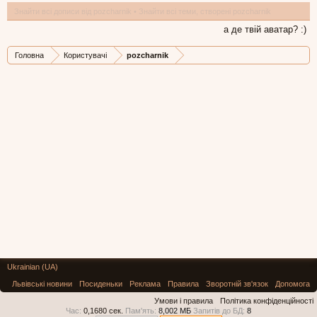
Знайти всі дописи від pozcharnik
Знайти всі теми, створені pozcharnik
а де твій аватар? :)
Головна
Користувачі
pozcharnik
Ukrainian (UA)
Львівські новини
Посиденьки
Реклама
Правила
Зворотній зв'язок
Допомога
Умови і правила
Політика конфіденційності
Час:
0,1680 сек.
Пам'ять:
8,002 МБ
Запитів до БД:
8