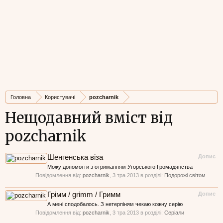
Головна
Користувачі
pozcharnik
Нещодавний вміст від
pozcharnik
Шенгенська віза
Допис
Можу допомогти з отриманням Угорського Громадянства
Повідомлення від:
pozcharnik
,
3 тра 2013
в розділі:
Подорожі світом
Грімм / grimm / Гримм
Допис
А мені сподобалось. З нетерпіням чекаю кожну серію
Повідомлення від:
pozcharnik
,
3 тра 2013
в розділі:
Серіали