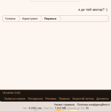
а де твій аватар? :)
Головна
Користувачі
Пиранья
Ukrainian (UA)
Львівські новини
Посиденьки
Реклама
Правила
Зворотній зв'язок
Допомога
Умови і правила
Політика конфіденційності
Час:
0,1911 сек.
Пам'ять:
7,613 МБ
Запитів до БД:
31