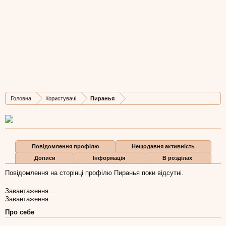
Пиранья
Well-Known Member
, 54,
з
Львівський клуб активного відпочинку
Остання активність Пиранья:
4 сер 2011
Дописів
Карма
Бали
Головна
Користувачі
Пиранья
75
50
0
Повідомлення профілю
Нещодавня активність
Дописи
Інформація
В розділах
Повідомлення на сторінці профілю Пиранья поки відсутні.
Завантаження...
Завантаження...
Про себе