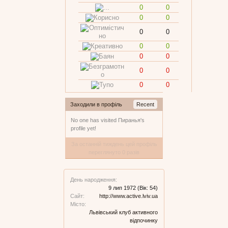
0
0
0
0
0
0
0
0
0
0
0
0
0
0
Заходили в профіль
Recent
No one has visited Пиранья's
profile yet!
За останній тиждень цей профіль
переглянуто 0 разів
День народження:
9 лип 1972
(Вік: 54)
Сайт:
http://www.active.lviv.ua
Місто:
Львівський клуб активного
відпочинку