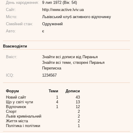
День народження:
9 лип 1972 (Вік: 54)
Сайт:
http://www.active.lviv.ua
Місто:
Львівський клуб активного відпочинку
Сімейний стан:
Одружений
Авто:
є
Взаємодіяти
Вміст:
Знайти всі дописи від Пиранья
Знайти всі теми, створені Пиранья
Переписка
ICQ:
1234567
Форум
Теми
Дописи
Новий сайт
1
43
Що у світі чути
4
13
Відпочинок
1
12
Спорт
2
Львів кримінальний
2
Життя міста
2
Політика і політики
1