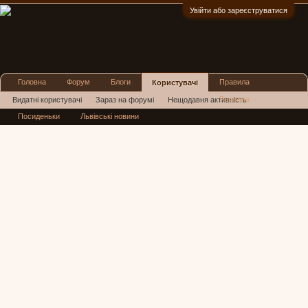
Увійти або зареєструватися
:)
Головна
Форум
Блоги
Правила
Користувачі
Реклама
Видатні користувачі
Зараз на форумі
Нещодавня активність
Посиденьки
Львівські новини
Нові повідомлення профілю