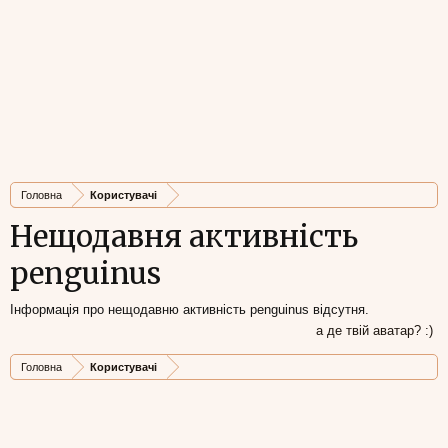
Головна
Користувачі
Нещодавня активність
penguinus
Інформація про нещодавню активність penguinus відсутня.
а де твій аватар? :)
Головна
Користувачі