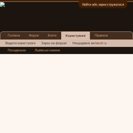
Увійти або зареєструватися
:)
Головна
Форум
Блоги
Правила
Користувачі
Реклама
Видатні користувачі
Зараз на форумі
Нещодавня активність
Посиденьки
Львівські новини
Нові повідомлення профілю