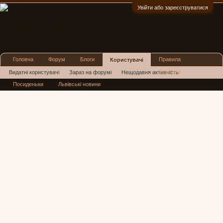
Увійти або зареєструватися
:)
Головна
Форум
Блоги
Правила
Користувачі
Реклама
Видатні користувачі
Зараз на форумі
Нещодавня активність
Посиденьки
Львівські новини
Нові повідомлення профілю