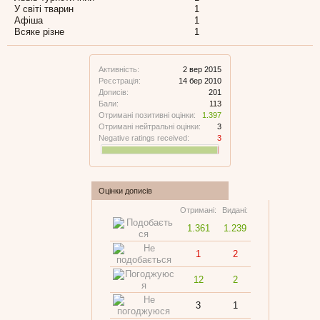
У світі тварин
1
Афіша
1
Всяке різне
1
Активність:
2 вер 2015
Реєстрація:
14 бер 2010
Дописів:
201
Бали:
113
Отримані позитивні оцінки:
1.397
Отримані нейтральні оцінки:
3
Negative ratings received:
3
Оцінки дописів
Отримані:
Видані:
1.361
1.239
1
2
12
2
3
1