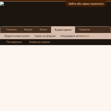
Увійти або зареєструватися
:)
Головна
Форум
Блоги
Правила
Користувачі
Реклама
Видатні користувачі
Зараз на форумі
Нещодавня активність
Посиденьки
Львівські новини
Нові повідомлення профілю