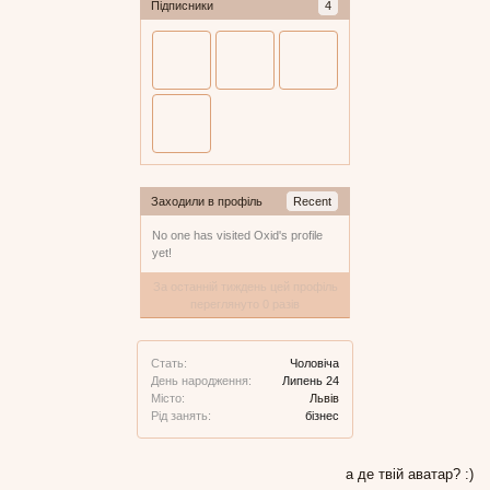
Підписники
4
Заходили в профіль
Recent
No one has visited Oxid's profile
yet!
За останній тиждень цей профіль
переглянуто 0 разів
Стать:
Чоловіча
День народження:
Липень 24
Місто:
Львів
Рід занять:
бізнес
а де твій аватар? :)