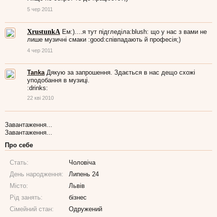
5 чер 2011
XrustunkA
Ем:)....я тут підгледіла:blush: що у нас з вами не
лише музичні смаки :good:співпадають й професія;)
4 чер 2011
Tanka
Дякую за запрошення. Здається в нас дещо схожі
уподобання в музиці.
:drinks:
22 кві 2010
Завантаження...
Завантаження...
Про себе
Стать:
Чоловіча
День народження:
Липень 24
Місто:
Львів
Рід занять:
бізнес
Сімейний стан:
Одружений