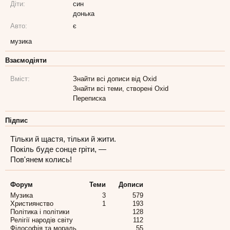
Діти:
син
донька
Авто:
є
музика
Взаємодіяти
Вміст:
Знайти всі дописи від Oxid
Знайти всі теми, створені Oxid
Переписка
Підпис
Тільки й щастя, тільки й жити.
Покіль буде сонце гріти, —
Пов'янем колись!
Форум
Теми
Дописи
Музика
3
579
Християнство
1
193
Політика і політики
128
Релігії народів світу
112
Філософія та мораль
55