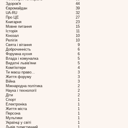
Здоров'я
44
Євромайдан
39
UA-RU
32
Про ЦЕ
27
Книгарня
23
Мовне питання
15
Історія
11
Кінозал
10
Релігія
10
Свята і вітання
9
Доброчинність
6
Форумна кухня
6
Влада і комуналка
5
Видатні львів'яни
5
Комп'ютери
4
Ти маєш право...
3
Життя форуму
3
Війна
3
Міжнародна політика
2
Наука і технології
2
Діти
2
Спорт
1
Електроніка
1
Життя міста
1
Персона
1
Мультики
1
Українці у світі
1
Львів туристичний
1