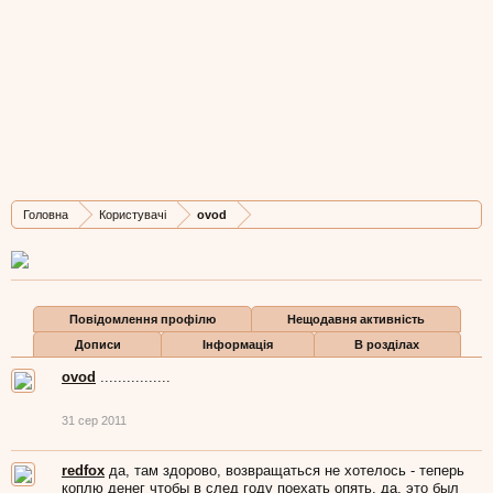
ovod
Well-Known Member
,
з
чортків...
Остання активність ovod:
24 лис 2023
Дописів
Карма
Бали
Головна
Користувачі
ovod
5.086
2.386
113
Повідомлення профілю
Нещодавня активність
Дописи
Інформація
В розділах
ovod
................
31 сер 2011
redfox
да, там здорово, возвращаться не хотелось - теперь
коплю денег чтобы в след году поехать опять, да, это был