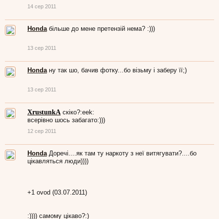
14 сер 2011
Honda
більше до мене претензій нема? :)))
13 сер 2011
Honda
ну так шо, бачив фотку...бо візьму і заберу її;)
13 сер 2011
XrustunkA
скіко?:eek:
всерівно шось забагато:)))
12 сер 2011
Honda
Доречі....як там ту наркоту з неї витягувати?....бо
цікавляться люди))))
+1 ovod (03.07.2011)
:)))) самому цікаво?:)