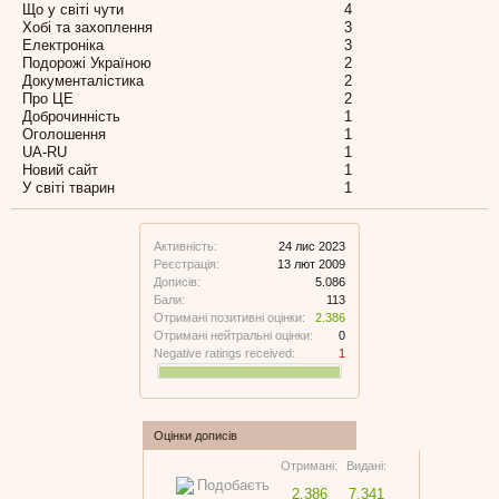
Що у світі чути
4
Хобі та захоплення
3
Електроніка
3
Подорожі Україною
2
Документалістика
2
Про ЦЕ
2
Доброчинність
1
Оголошення
1
UA-RU
1
Новий сайт
1
У світі тварин
1
Активність:
24 лис 2023
Реєстрація:
13 лют 2009
Дописів:
5.086
Бали:
113
Отримані позитивні оцінки:
2.386
Отримані нейтральні оцінки:
0
Negative ratings received:
1
Оцінки дописів
Отримані:
Видані:
2.386
7.341