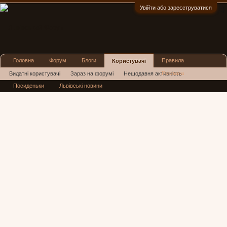
Увійти або зареєструватися
:)
Головна
Форум
Блоги
Правила
Користувачі
Реклама
Видатні користувачі
Зараз на форумі
Нещодавня активність
Посиденьки
Львівські новини
Нові повідомлення профілю