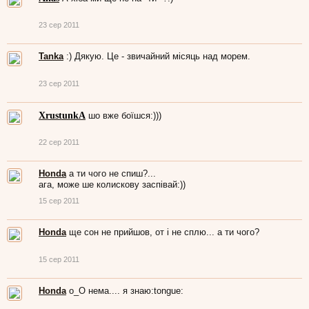
23 сер 2011
Tanka
:) Дякую. Це - звичайний місяць над морем.
23 сер 2011
XrustunkA
шо вже боїшся:)))
22 сер 2011
Honda
а ти чого не спиш?...
ага, може ше колискову заспівай:))
15 сер 2011
Honda
ще сон не прийшов, от і не сплю... а ти чого?
15 сер 2011
Honda
о_О нема.... я знаю:tongue: