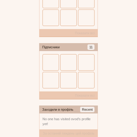
Показати всі
Підписники
11
Показати всі
Заходили в профіль
Recent
No one has visited ovod's profile
yet!
За останній тиждень цей профіль