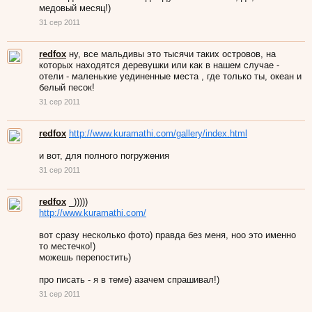
медовый месяц!)
31 сер 2011
redfox
ну, все мальдивы это тысячи таких островов, на
которых находятся деревушки или как в нашем случае -
отели - маленькие уединенные места , где только ты, океан и
белый песок!
31 сер 2011
redfox
http://www.kuramathi.com/gallery/index.html
и вот, для полного погружения
31 сер 2011
redfox
_)))))
http://www.kuramathi.com/
вот сразу несколько фото) правда без меня, ноо это именно
то местечко!)
можешь перепостить)
про писать - я в теме) азачем спрашивал!)
31 сер 2011