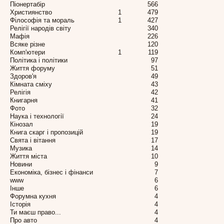
Піонертабір
566
Християнство
1
479
Філософія та мораль
1
427
Релігії народів світу
340
Мафія
226
Всяке різне
120
Комп'ютери
1
119
Політика і політики
97
Життя форуму
51
Здоров'я
49
Кімната сміху
43
Релігія
42
Книгарня
41
Фото
32
Наука і технології
24
Кінозал
19
Книга скарг і пропозицій
19
Свята і вітання
17
Музика
14
Життя міста
10
Новини
9
Економіка, бізнес і фінанси
7
www
6
Інше
6
Форумна кухня
4
Історія
4
Ти маєш право...
4
Про авто
4