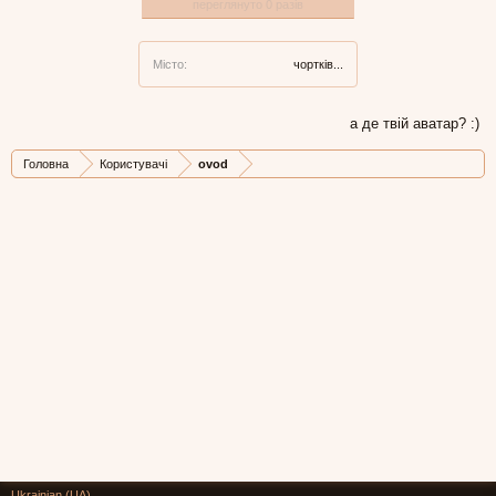
переглянуто 0 разів
Місто:
чортків...
а де твій аватар? :)
Головна
Користувачі
ovod
Ukrainian (UA)