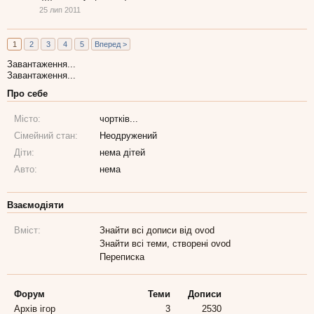
25 лип 2011
1
2
3
4
5
Вперед >
Завантаження...
Завантаження...
Про себе
Місто:
чортків...
Сімейний стан:
Неодружений
Діти:
нема дітей
Авто:
нема
Взаємодіяти
Вміст:
Знайти всі дописи від ovod
Знайти всі теми, створені ovod
Переписка
Форум
Теми
Дописи
Архів ігор
3
2530