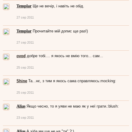
Templar
Ще не вечір, і навіть не обід.
27 сер 2011
Templar
Прочитайте мій допис ще раз!)
27 сер 2011
ovod
добре тобі.... я якось не вмію того... сам...
25 сер 2011
Shine
Та...нє, з тим я якось сама справляюсь:mocking:
25 сер 2011
Alias
Якщо чесно, то я уяви не маю як у неї грати.:blush:
23 сер 2011
Alias
А хіба ми ще не на "ти" ?:)