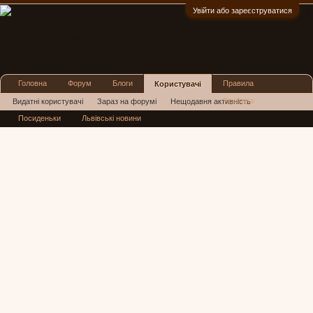
Увійти або зареєструватися
:)
Головна
Форум
Блоги
Правила
Користувачі
Реклама
Видатні користувачі
Зараз на форумі
Нещодавня активність
Посиденьки
Львівські новини
Нові повідомлення профілю