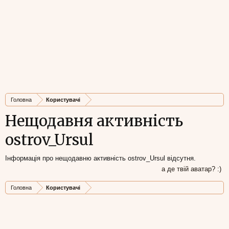
Головна
Користувачі
Нещодавня активність
ostrov_Ursul
Інформація про нещодавню активність ostrov_Ursul відсутня.
а де твій аватар? :)
Головна
Користувачі