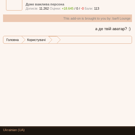
Дуже важлива персона
Дописів:
11.262
Оцінки:
+18.645
/
0
/
-0
Бали:
113
This add-on is brought to you by:
barfi Lounge
а де твій аватар? :)
Головна
Користувачі
Ukrainian (UA)