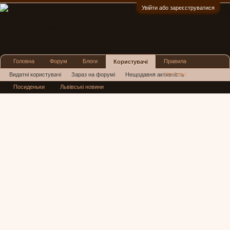
Увійти або зареєструватися
:)
Головна
Форум
Блоги
Правила
Користувачі
Реклама
Видатні користувачі
Зараз на форумі
Нещодавня активність
Посиденьки
Львівські новини
Нові повідомлення профілю