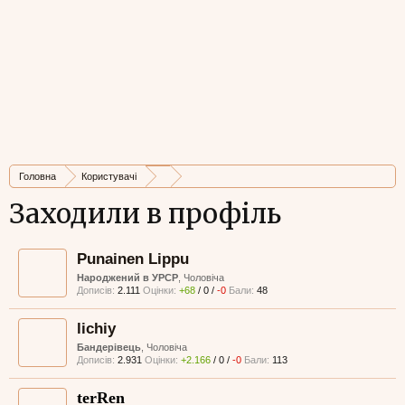
Головна
Користувачі
Заходили в профіль
Punainen Lippu
Народжений в УРСР
, Чоловіча
Дописів:
2.111
Оцінки:
+68
/
0
/
-0
Бали:
48
lichiy
Бандерівець
, Чоловіча
Дописів:
2.931
Оцінки:
+2.166
/
0
/
-0
Бали:
113
terRen