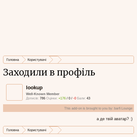
Головна
Користувачі
Заходили в профіль
lookup
Well-Known Member
Дописів:
786
Оцінки:
+176
/
0
/
-0
Бали:
43
This add-on is brought to you by:
barfi Lounge
а де твій аватар? :)
Головна
Користувачі