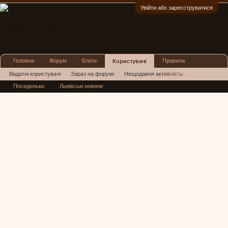
Увійти або зареєструватися
:)
Головна
Форум
Блоги
Правила
Користувачі
Реклама
Видатні користувачі
Зараз на форумі
Нещодавня активність
Посиденьки
Львівські новини
Нові повідомлення профілю