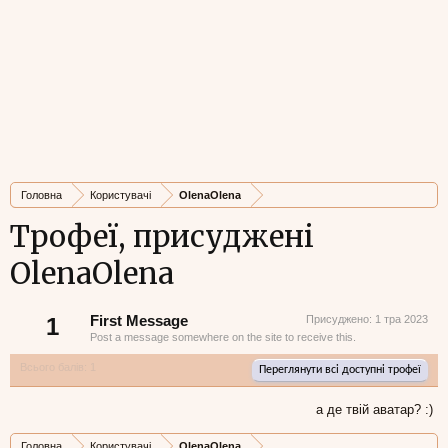
Головна
Користувачі
OlenaOlena
Трофеї, присуджені
OlenaOlena
1
First Message
Присуджено:
1 тра 2023
Post a message somewhere on the site to receive this.
Всього балів: 1
Переглянути всі доступні трофеї
а де твій аватар? :)
Головна
Користувачі
OlenaOlena