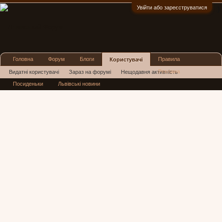
Увійти або зареєструватися
:)
Головна
Форум
Блоги
Правила
Користувачі
Реклама
Видатні користувачі
Зараз на форумі
Нещодавня активність
Посиденьки
Львівські новини
Нові повідомлення профілю