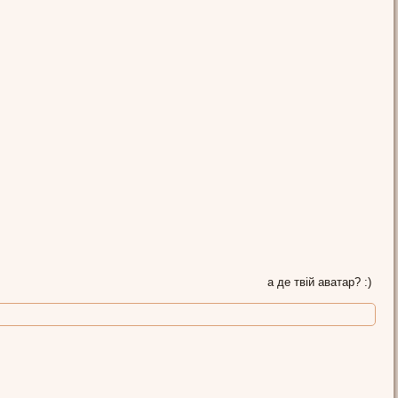
а де твій аватар? :)