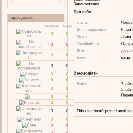
Завантаження...
Про себе
Оцінки дописів
Стать:
Чолов
Отримані:
Видані:
День народження:
6 лип 
0
0
Місто:
Львів
Сімейний стан:
Одруж
0
0
Діти:
доньк
0
0
Авто:
нема
0
0
Взаємодіяти
0
0
0
0
Вміст:
Знайти
0
0
Знайти
Переп
0
0
0
0
0
0
This user hasn't posted anything
0
0
0
0