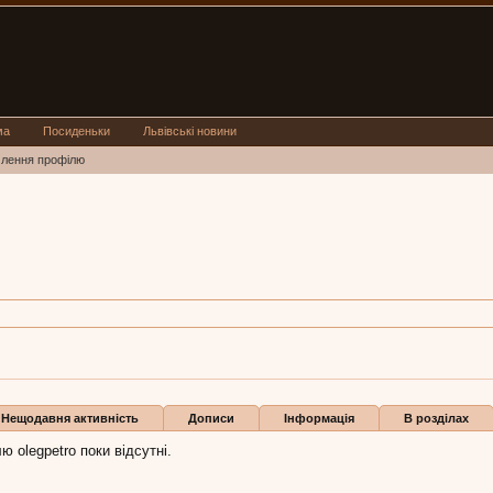
ма
Посиденьки
Львівські новини
млення профілю
36,
з
Львів
petro:
23 вер 2016
и
Нещодавня активність
Дописи
Інформація
В розділах
 olegpetro поки відсутні.