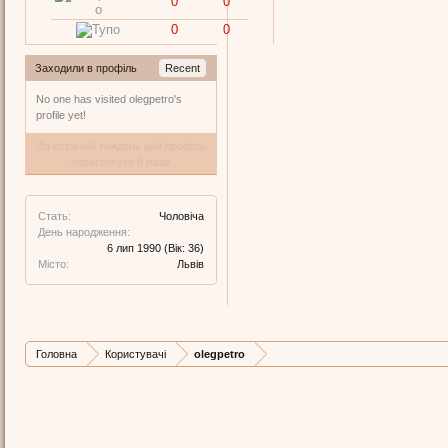
0
0
0
0
Заходили в профіль
Recent
No one has visited olegpetro's
profile yet!
За останній тиждень цей профіль
переглянуто 0 разів
Стать:
Чоловіча
День народження:
6 лип 1990
(Вік: 36)
Місто:
Львів
Головна
Користувачі
olegpetro