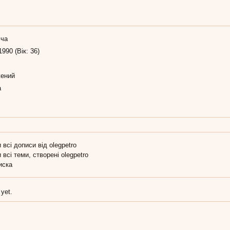
іча
1990 (Вік: 36)
ений
а
 всі дописи від olegpetro
 всі теми, створені olegpetro
иска
 yet.