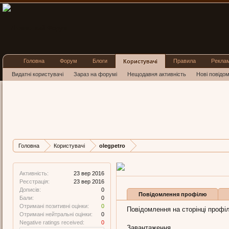
Головна
Форум
Блоги
Правила
Рекла
Користувачі
Видатні користувачі
Зараз на форумі
Нещодавня активність
Нові повідо
olegpetro
New Member
, Чоловіча, 
Остання активність oleg
Дописів
Карма
Бал
Головна
Користувачі
olegpetro
0
0
0
Активність:
23 вер 2016
Реєстрація:
23 вер 2016
Дописів:
0
Повідомлення профілю
Бали:
0
Отримані позитивні оцінки:
0
Повідомлення на сторінці профілю
Отримані нейтральні оцінки:
0
Negative ratings received:
0
Завантаження...