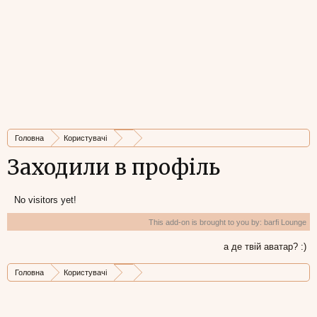
Головна
Користувачі
Заходили в профіль
No visitors yet!
This add-on is brought to you by:
barfi Lounge
а де твій аватар? :)
Головна
Користувачі