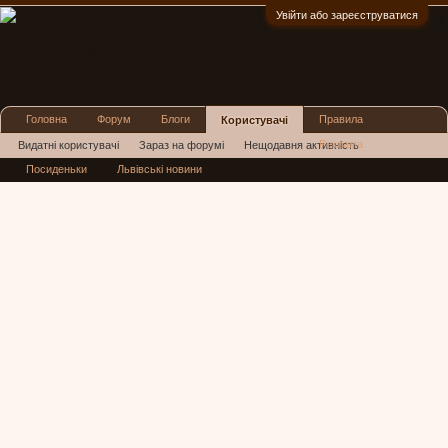
Увійти або зареєструватися
:)
Головна
Форум
Блоги
Правила
Користувачі
Реклама
Видатні користувачі
Зараз на форумі
Нещодавня активність
Посиденьки
Львівські новини
Нові повідомлення профілю