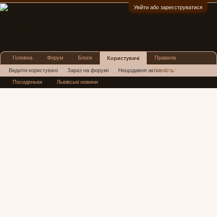
Увійти або зареєструватися
:)
Головна
Форум
Блоги
Правила
Користувачі
Реклама
Видатні користувачі
Зараз на форумі
Нещодавня активність
Посиденьки
Львівські новини
Нові повідомлення профілю