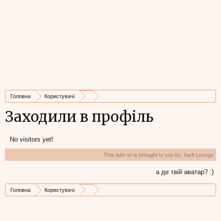
Головна
Користувачі
Заходили в профіль
No visitors yet!
This add-on is brought to you by:
barfi Lounge
а де твій аватар? :)
Головна
Користувачі