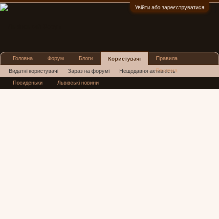
Увійти або зареєструватися
:)
Головна
Форум
Блоги
Правила
Користувачі
Реклама
Видатні користувачі
Зараз на форумі
Нещодавня активність
Посиденьки
Львівські новини
Нові повідомлення профілю