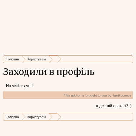
Головна
Користувачі
Заходили в профіль
No visitors yet!
This add-on is brought to you by:
barfi Lounge
а де твій аватар? :)
Головна
Користувачі