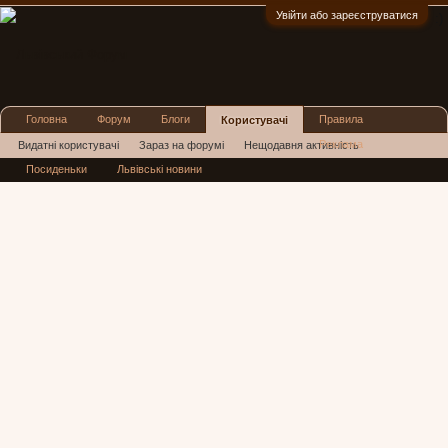
Увійти або зареєструватися
:)
Головна
Форум
Блоги
Правила
Користувачі
Реклама
Видатні користувачі
Зараз на форумі
Нещодавня активність
Посиденьки
Львівські новини
Нові повідомлення профілю