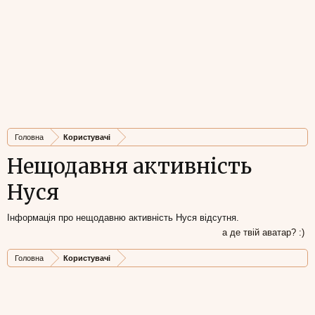
Головна
Користувачі
Нещодавня активність
Нуся
Інформація про нещодавню активність Нуся відсутня.
а де твій аватар? :)
Головна
Користувачі