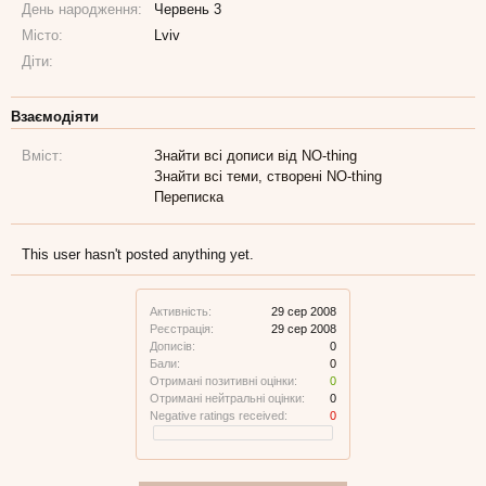
День народження:
Червень 3
Місто:
Lviv
Діти:
Взаємодіяти
Вміст:
Знайти всі дописи від NO-thing
Знайти всі теми, створені NO-thing
Переписка
This user hasn't posted anything yet.
Активність:
29 сер 2008
Реєстрація:
29 сер 2008
Дописів:
0
Бали:
0
Отримані позитивні оцінки:
0
Отримані нейтральні оцінки:
0
Negative ratings received:
0