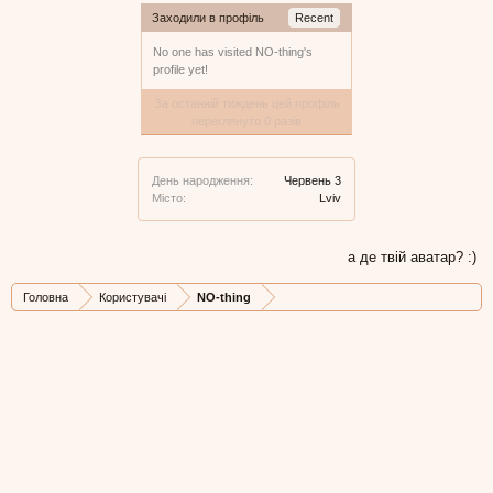
Заходили в профіль
Recent
No one has visited NO-thing's
profile yet!
За останній тиждень цей профіль
переглянуто 0 разів
День народження:
Червень 3
Місто:
Lviv
а де твій аватар? :)
Головна
Користувачі
NO-thing