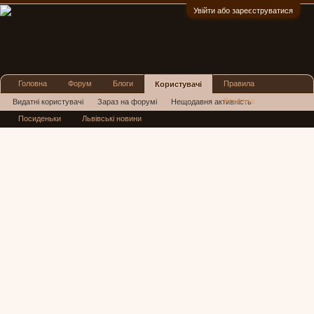
Увійти або зареєструватися
:)
Головна
Форум
Блоги
Правила
Користувачі
Реклама
Видатні користувачі
Зараз на форумі
Нещодавня активність
Посиденьки
Львівські новини
Нові повідомлення профілю