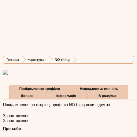
NO-thing
New Member
,
з
Lviv
Остання активність NO-thing:
29 сер 2008
Дописів
Карма
Бали
Головна
Користувачі
NO-thing
0
0
0
Повідомлення профілю
Нещодавня активність
Дописи
Інформація
В розділах
Повідомлення на сторінці профілю NO-thing поки відсутні.
Завантаження...
Завантаження...
Про себе