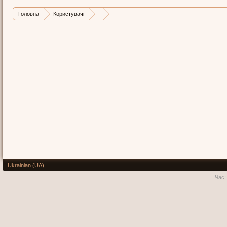
Головна
Користувачі
Ukrainian (UA)
Час: