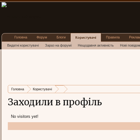
Головна
Форум
Блоги
Правила
Рекла
Користувачі
Видатні користувачі
Зараз на форумі
Нещодавня активність
Нові повідо
Головна
Користувачі
Заходили в профіль
No visitors yet!