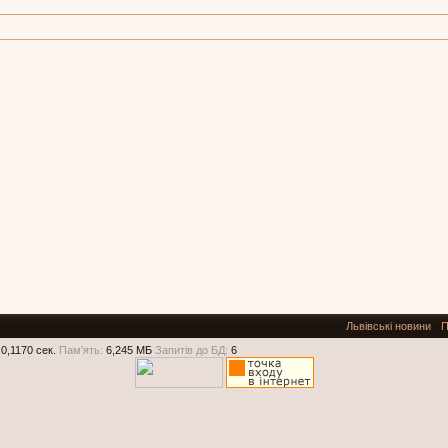
Львівські новини
П
0,1170 сек.
Пам'ять:
6,245 МБ
Запитів до БД:
6