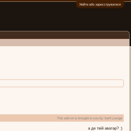
Увійти або зареєструватися
:)
This add-on is brought to you by:
barfi Lounge
а де твій аватар? :)