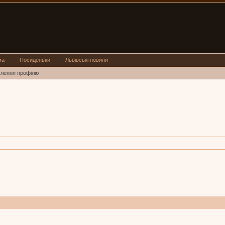
ма
Посиденьки
Львівські новини
млення профілю