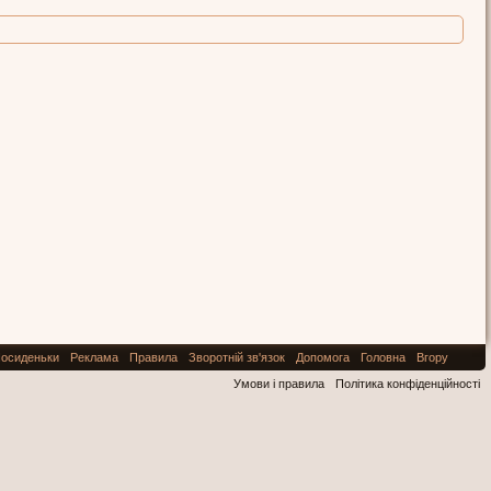
осиденьки
Реклама
Правила
Зворотній зв'язок
Допомога
Головна
Вгору
Умови і правила
Політика конфіденційності