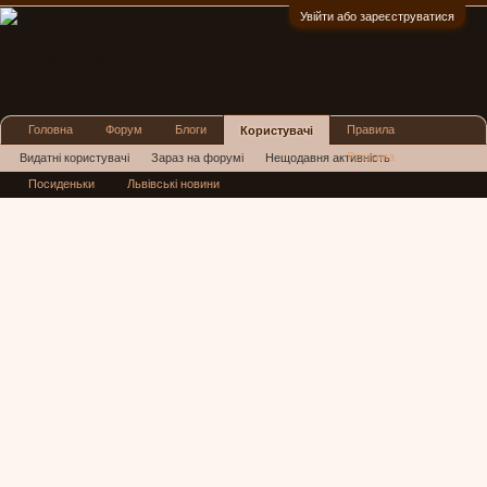
Увійти або зареєструватися
:)
Головна
Форум
Блоги
Правила
Користувачі
Реклама
Видатні користувачі
Зараз на форумі
Нещодавня активність
Посиденьки
Львівські новини
Нові повідомлення профілю