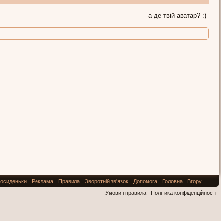
а де твій аватар? :)
осиденьки
Реклама
Правила
Зворотній зв'язок
Допомога
Головна
Вгору
Умови і правила
Політика конфіденційності