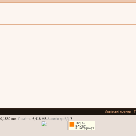
Львівські новини
П
0,1559 сек.
Пам'ять:
6,418 МБ
Запитів до БД:
7