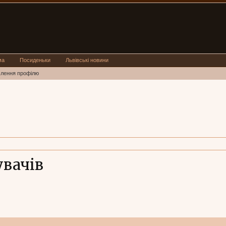
ма
Посиденьки
Львівські новини
млення профілю
увачів