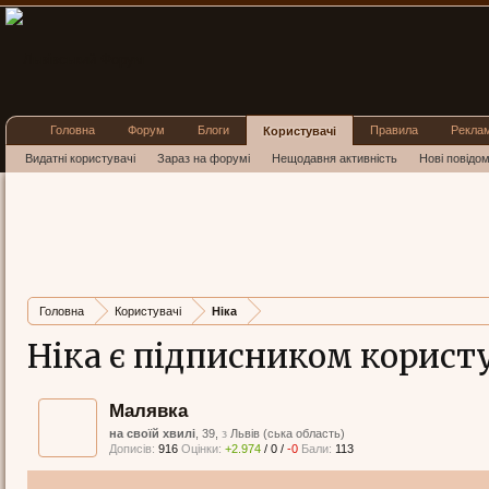
Головна
Форум
Блоги
Правила
Рекла
Користувачі
Видатні користувачі
Зараз на форумі
Нещодавня активність
Нові повідо
Головна
Користувачі
Ніка
Ніка є підписником корист
Малявка
на своїй хвилі
, 39,
з
Львів (ська область)
Дописів:
916
Оцінки:
+2.974
/
0
/
-0
Бали:
113