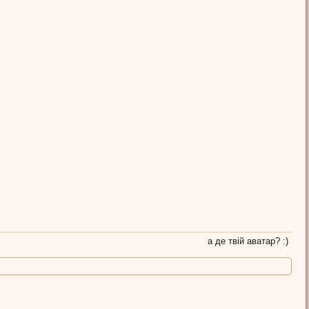
а де твій аватар? :)