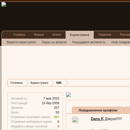
Головна
Форум
Блоги
Правила
Рекла
Користувачі
Видатні користувачі
Зараз на форумі
Нещодавня активність
Нові повідо
NIK
Well-Known Member
,
з
Київ
Остання активність NIK:
7 жов
Дописів
Карма
Бали
Головна
Користувачі
NIK
257
887
93
Активність:
7 жов 2016
Реєстрація:
15 бер 2009
Дописів:
257
Повідомлення профілю
Бали:
93
Отримані позитивні оцінки:
887
Dana K
Дякую!!!!!
Отримані нейтральні оцінки:
0
Negative ratings received:
0