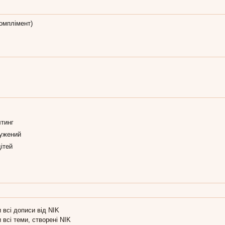
омплімент)
лтинг
ужений
ітей
 всі дописи від NIK
 всі теми, створені NIK