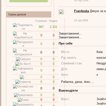
10 сер 2009
Fran4eska
Дякую за к
Оцінки дописів
10 тра 2009
Отримані:
Видані:
887
2.101
Завантаження...
0
0
Завантаження...
Про себе
0
0
Місто:
Київ
0
0
Рід занять:
конса
0
0
Сімейний стан:
Неодр
0
0
Діти:
нема д
0
0
Авто:
є
0
0
0
0
Рибалка, джаз, бокс....
0
0
Взаємодіяти
0
0
Вміст:
Знайти
0
0
Знайти