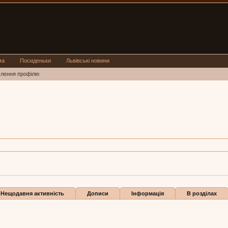
ма
Посиденьки
Львівські новини
млення профілю
 2016
Нещодавня активність
Дописи
Інформація
В розділах