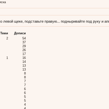
иска
о левой щеке, подставьте правую... подныривайте под руку и ап
Теми
Дописи
2
54
37
29
26
17
1
16
14
13
13
8
8
7
7
6
6
5
5
4
4