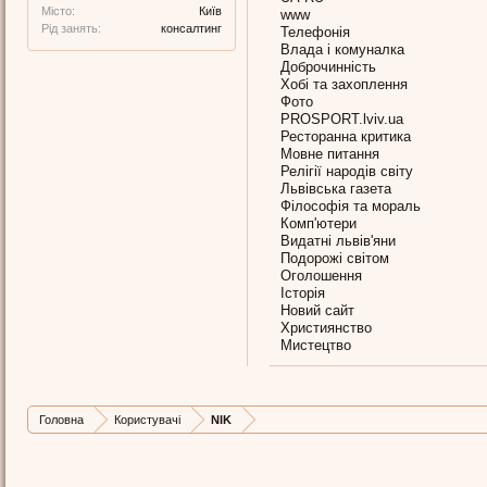
Місто:
Київ
www
Рід занять:
консалтинг
Телефонія
Влада і комуналка
Доброчинність
Хобі та захоплення
Фото
PROSPORT.lviv.ua
Ресторанна критика
Мовне питання
Релігії народів світу
Львівська газета
Філософія та мораль
Комп'ютери
Видатні львів'яни
Подорожі світом
Оголошення
Історія
Новий сайт
Християнство
Мистецтво
Головна
Користувачі
NIK