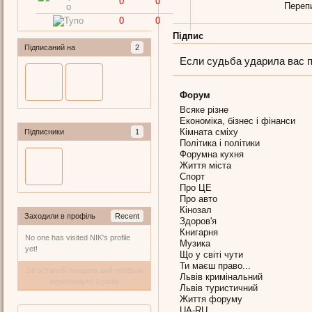
0
0
Переп
0
0
Підпис
Підписаний на
2
Если судьба ударила вас п
Форум
Всяке різне
Економіка, бізнес і фінанси
Кімната сміху
Підписники
1
Політика і політики
Форумна кухня
Життя міста
Спорт
Про ЦЕ
Про авто
Кінозал
Заходили в профіль
Recent
Здоров'я
Книгарня
No one has visited NIK's profile
Музика
yet!
Що у світі чути
Ти маєш право...
За останній тиждень цей профіль
Львів кримінальний
переглянуто 0 разів
Львів туристичний
Життя форуму
UA-RU