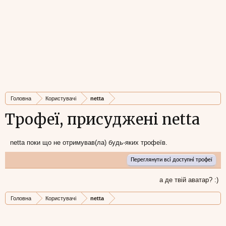
Головна
Користувачі
netta
Трофеї, присуджені netta
netta поки що не отримував(ла) будь-яких трофеїв.
Переглянути всі доступні трофеї
а де твій аватар? :)
Головна
Користувачі
netta