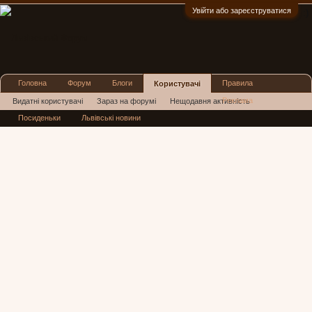
Увійти або зареєструватися
:)
Головна
Форум
Блоги
Правила
Користувачі
Реклама
Видатні користувачі
Зараз на форумі
Нещодавня активність
Посиденьки
Львівські новини
Нові повідомлення профілю