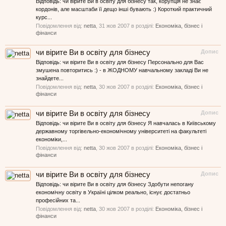
Відповідь: чи вірите Ви в освіту для бізнесу так, корупція не знає
кордонів, але масштаби її дещо інші бувають :) Короткий практичний
курс...
Повідомлення від:
netta
,
31 жов 2007
в розділі:
Економіка, бізнес і
фінанси
чи вірите Ви в освіту для бізнесу
Допис
Відповідь: чи вірите Ви в освіту для бізнесу Персонально для Вас
змушена повторитись :) - в ЖОДНОМУ навчальному закладі Ви не
знайдете...
Повідомлення від:
netta
,
30 жов 2007
в розділі:
Економіка, бізнес і
фінанси
чи вірите Ви в освіту для бізнесу
Допис
Відповідь: чи вірите Ви в освіту для бізнесу Я навчалась в Київському
державному торгівельно-економічному університеті на факультеті
економіки,...
Повідомлення від:
netta
,
30 жов 2007
в розділі:
Економіка, бізнес і
фінанси
чи вірите Ви в освіту для бізнесу
Допис
Відповідь: чи вірите Ви в освіту для бізнесу Здобути непогану
економічну освіту в Україні цілком реально, існує достатньо
професійних та...
Повідомлення від:
netta
,
30 жов 2007
в розділі:
Економіка, бізнес і
фінанси