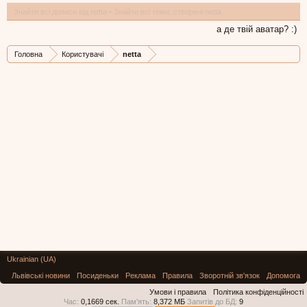
Знайти всі дописи від netta
Знайти всі теми, створені netta
а де твій аватар? :)
Головна
Користувачі
netta
Ukrainian (UA)
Львівські новини
Посиденьки
Реклама
Правила
Зворотній зв'язок
Допомога
Умови і правила
Політика конфіденційності
Час:
0,1669 сек.
Пам'ять:
8,372 МБ
Запитів до БД:
9