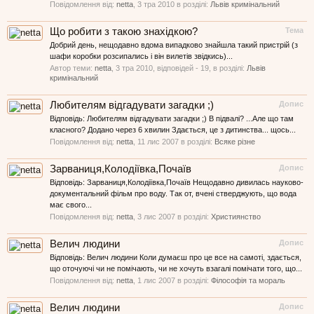
Повідомлення від:
netta
,
3 тра 2010
в розділі:
Львів кримінальний
Що робити з такою знахідкою?
Тема
Добрий день, нещодавно вдома випадково знайшла такий пристрій (з
шафи коробки розсипались і він вилетів звідкись)...
Автор теми:
netta
,
3 тра 2010
, відповідей - 19, в розділі:
Львів
кримінальний
Любителям відгадувати загадки ;)
Допис
Відповідь: Любителям відгадувати загадки ;) В підвалі? ...Але що там
класного? Додано через 6 хвилин Здається, це з дитинства... щось...
Повідомлення від:
netta
,
11 лис 2007
в розділі:
Всяке різне
Зарваниця,Колодіївка,Почаїв
Допис
Відповідь: Зарваниця,Колодіївка,Почаїв Нещодавно дивилась науково-
документальний фільм про воду. Так от, вчені стверджують, що вода
має свого...
Повідомлення від:
netta
,
3 лис 2007
в розділі:
Християнство
Велич людини
Допис
Відповідь: Велич людини Коли думаєш про це все на самоті, здається,
що оточуючі чи не помічають, чи не хочуть взагалі помічати того, що...
Повідомлення від:
netta
,
1 лис 2007
в розділі:
Філософія та мораль
Велич людини
Допис