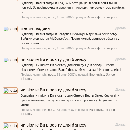
Відповідь: Велич людини Так, Ви маєте рацію, в решті решт винні
чергові, бо проігнорували звернення. Але цих чергових хтось приймає
на...
Повідомлення від:
netta
,
1 лис 2007
в розділі:
Філософія та мораль
Велич людини
Допис
Відповідь: Велич людини Згадався Великдень декілька років тому.
Зайшли з сином до McDonald'sу.. Повно людей, святкове вбрання,
посмішки на...
Повідомлення від:
netta
,
1 лис 2007
в розділі:
Філософія та мораль
чи вірите Ви в освіту для бізнесу
Допис
Відповідь: чи вірите Ви в освіту для бізнесу ще й всюди... :radist:
Чекатиму обгрунтування Вашої фрази, будь-ласка. Чи знов на місці...
Повідомлення від:
netta
,
31 жов 2007
в розділі:
Економіка, бізнес і
фінанси
чи вірите Ви в освіту для бізнесу
Допис
Відповідь: чи вірите Ви в освіту для бізнесу Вести бізнес без освіти
дійсно можливо, але до певного рівня його розвитку. А далі настає
момент,...
Повідомлення від:
netta
,
31 жов 2007
в розділі:
Економіка, бізнес і
фінанси
чи вірите Ви в освіту для бізнесу
Допис