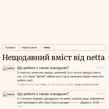
Головна
Користувачі
netta
Нещодавний вміст від netta
Що робити з такою знахідкою?
Допис
З совістю у мене все гаразд, шановний. А от чи все гаразд із нею в
тих, хто такою "фігней" займається? Це ж наскільки людям нема чого
робити, щоб...
Повідомлення від:
netta
,
15 тра 2010
в розділі:
Львів кримінальний
Що робити з такою знахідкою?
Допис
я з технікою працюю, здогадатись не важко, шукала лише зображення,
щоб підтвердити або спростувати догадки ---------- Додано в 18:59 -----
-----...