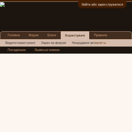
Увійти або зареєструватися
:)
Головна
Форум
Блоги
Правила
Користувачі
Реклама
Видатні користувачі
Зараз на форумі
Нещодавня активність
Посиденьки
Львівські новини
Нові повідомлення профілю