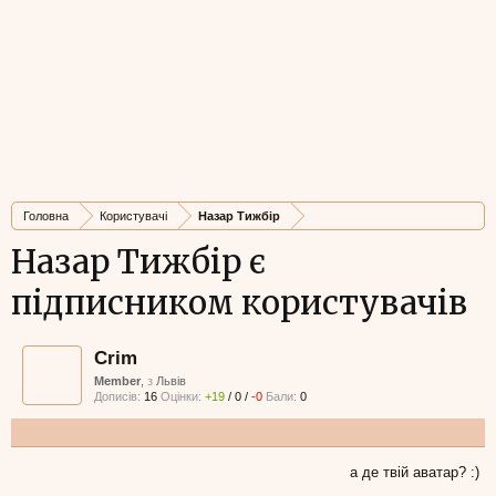
Головна
Користувачі
Назар Тижбір
Назар Тижбір є
підписником користувачів
Crim
Member
,
з
Львів
Дописів:
16
Оцінки:
+19
/
0
/
-0
Бали:
0
а де твій аватар? :)