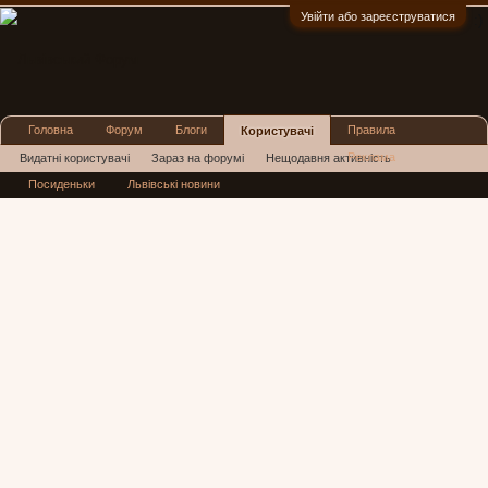
Увійти або зареєструватися
:)
Головна
Форум
Блоги
Правила
Користувачі
Реклама
Видатні користувачі
Зараз на форумі
Нещодавня активність
Посиденьки
Львівські новини
Нові повідомлення профілю