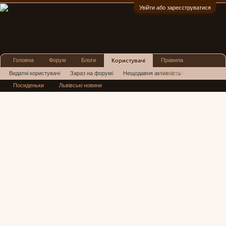
Увійти або зареєструватися
:)
Головна
Форум
Блоги
Правила
Користувачі
Реклама
Видатні користувачі
Зараз на форумі
Нещодавня активність
Посиденьки
Львівські новини
Нові повідомлення профілю