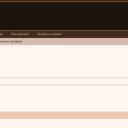
ма
Посиденьки
Львівські новини
млення профілю