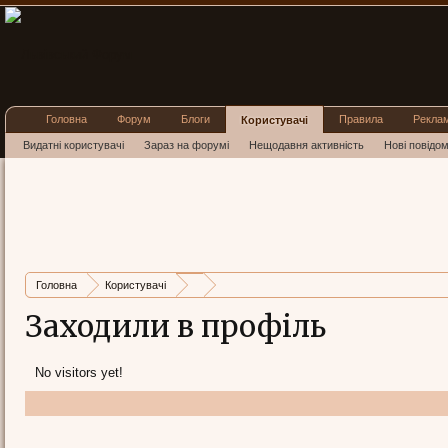
Головна
Форум
Блоги
Правила
Рекла
Користувачі
Видатні користувачі
Зараз на форумі
Нещодавня активність
Нові повідо
Головна
Користувачі
Заходили в профіль
No visitors yet!