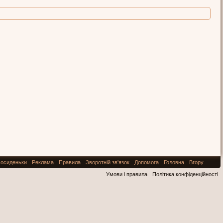
осиденьки
Реклама
Правила
Зворотній зв'язок
Допомога
Головна
Вгору
Умови і правила
Політика конфіденційності