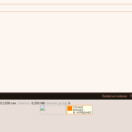
Львівські новини
П
0,1338 сек.
Пам'ять:
6,250 МБ
Запитів до БД:
6