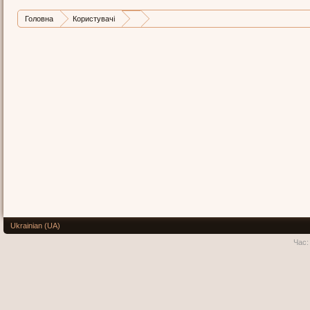
Головна
Користувачі
Ukrainian (UA)
Час: