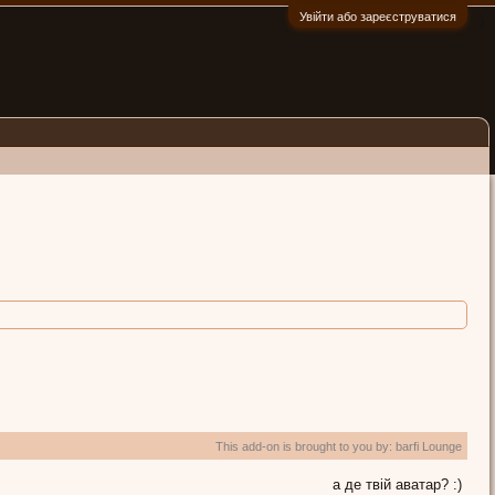
Увійти або зареєструватися
:)
This add-on is brought to you by:
barfi Lounge
а де твій аватар? :)