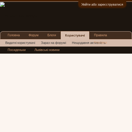
Увійти або зареєструватися
:)
Головна
Форум
Блоги
Правила
Користувачі
Реклама
Видатні користувачі
Зараз на форумі
Нещодавня активність
Посиденьки
Львівські новини
Нові повідомлення профілю