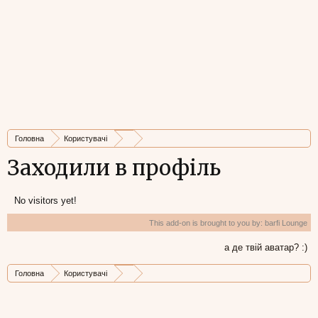
Головна
Користувачі
Заходили в профіль
No visitors yet!
This add-on is brought to you by:
barfi Lounge
а де твій аватар? :)
Головна
Користувачі