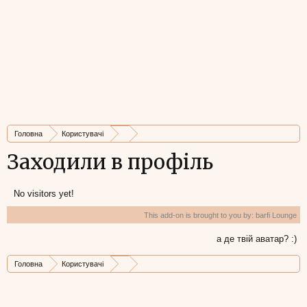
Головна
Користувачі
Заходили в профіль
No visitors yet!
This add-on is brought to you by:
barfi Lounge
а де твій аватар? :)
Головна
Користувачі