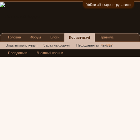
Увійти або зареєструватися
:)
Головна
Форум
Блоги
Правила
Користувачі
Реклама
Видатні користувачі
Зараз на форумі
Нещодавня активність
Посиденьки
Львівські новини
Нові повідомлення профілю