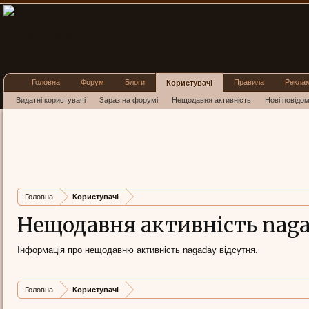
Головна
Форум
Блоги
Правила
Рекла
Користувачі
Видатні користувачі
Зараз на форумі
Нещодавня активність
Нові повідо
Головна
Користувачі
Нещодавня активність nag
Інформація про нещодавню активність nagaday відсутня.
Головна
Користувачі