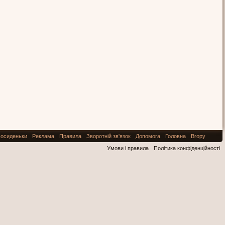
осиденьки
Реклама
Правила
Зворотній зв'язок
Допомога
Головна
Вгору
Умови і правила
Політика конфіденційності