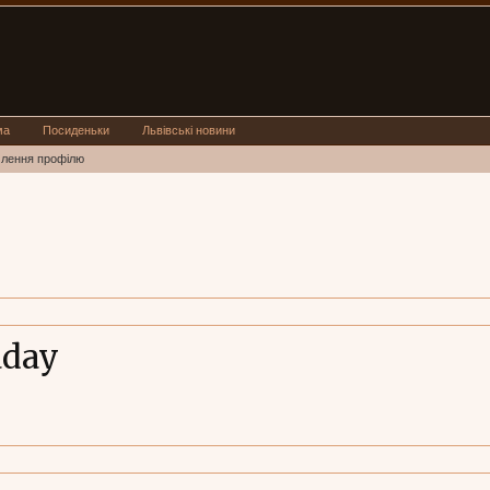
ма
Посиденьки
Львівські новини
млення профілю
aday