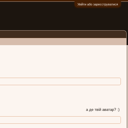
Увійти або зареєструватися
:)
а де твій аватар? :)