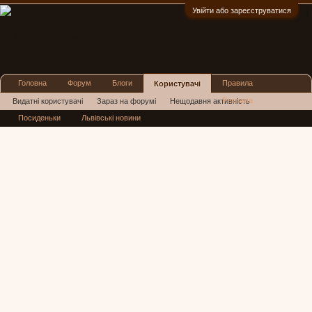
Увійти або зареєструватися
:)
Головна
Форум
Блоги
Правила
Користувачі
Реклама
Видатні користувачі
Зараз на форумі
Нещодавня активність
Посиденьки
Львівські новини
Нові повідомлення профілю