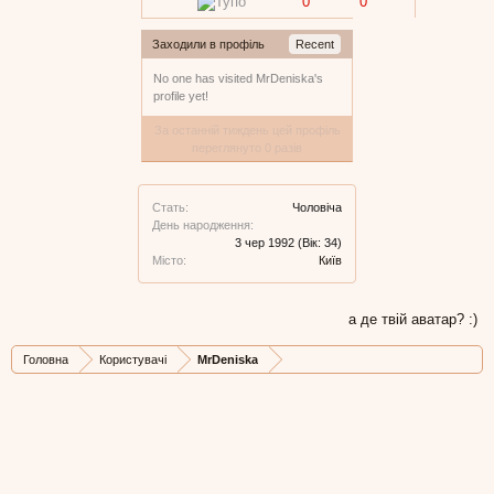
0
0
Заходили в профіль
Recent
No one has visited MrDeniska's
profile yet!
За останній тиждень цей профіль
переглянуто 0 разів
Стать:
Чоловіча
День народження:
3 чер 1992
(Вік: 34)
Місто:
Київ
а де твій аватар? :)
Головна
Користувачі
MrDeniska