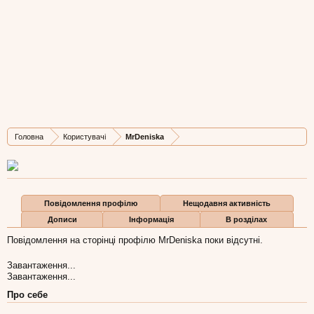
MrDeniska
New Member
, Чоловіча, 34,
з
Київ
Остання активність MrDeniska:
15 сер 2015
Дописів
Карма
Бали
Головна
Користувачі
MrDeniska
0
0
0
Повідомлення профілю
Нещодавня активність
Дописи
Інформація
В розділах
Повідомлення на сторінці профілю MrDeniska поки відсутні.
Завантаження...
Завантаження...
Про себе