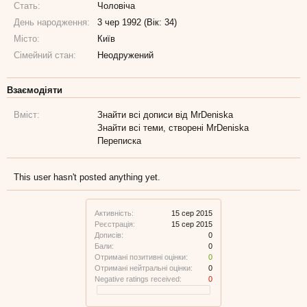
Стать:
Чоловіча
День народження:
3 чер 1992 (Вік: 34)
Місто:
Київ
Сімейний стан:
Неодружений
Взаємодіяти
Вміст:
Знайти всі дописи від MrDeniska
Знайти всі теми, створені MrDeniska
Переписка
This user hasn't posted anything yet.
Активність:
15 сер 2015
Реєстрація:
15 сер 2015
Дописів:
0
Бали:
0
Отримані позитивні оцінки:
0
Отримані нейтральні оцінки:
0
Negative ratings received:
0