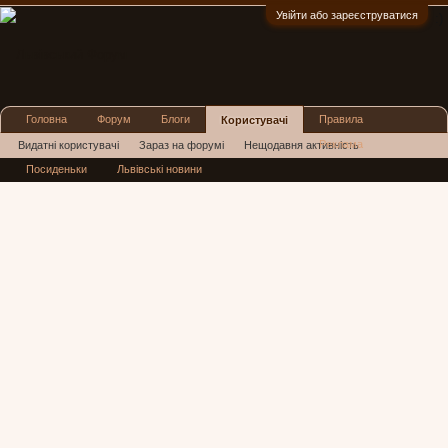
Увійти або зареєструватися
:)
Головна
Форум
Блоги
Правила
Користувачі
Реклама
Видатні користувачі
Зараз на форумі
Нещодавня активність
Посиденьки
Львівські новини
Нові повідомлення профілю