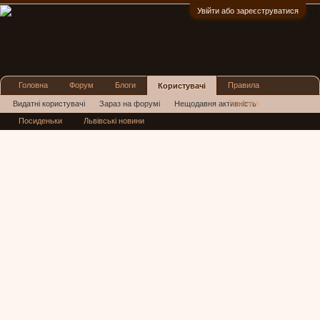
Увійти або зареєструватися
:)
Головна
Форум
Блоги
Правила
Користувачі
Реклама
Видатні користувачі
Зараз на форумі
Нещодавня активність
Посиденьки
Львівські новини
Нові повідомлення профілю