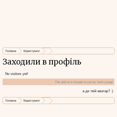
Головна
Користувачі
Заходили в профіль
No visitors yet!
This add-on is brought to you by:
barfi Lounge
а де твій аватар? :)
Головна
Користувачі