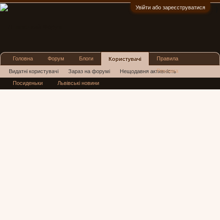
Увійти або зареєструватися
:)
Головна
Форум
Блоги
Правила
Користувачі
Реклама
Видатні користувачі
Зараз на форумі
Нещодавня активність
Посиденьки
Львівські новини
Нові повідомлення профілю