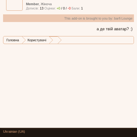
Member
, Жіноча
Дописів:
13
Оцінки:
+0
/
0
/
-0
Бали:
1
This add-on is brought to you by:
barfi Lounge
а де твій аватар? :)
Головна
Користувачі
Ukrainian (UA)