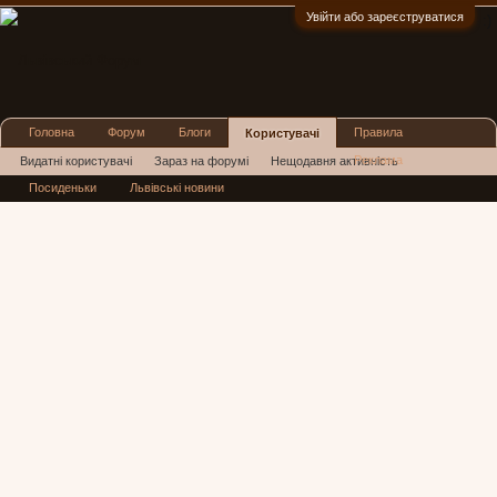
Увійти або зареєструватися
:)
Головна
Форум
Блоги
Правила
Користувачі
Реклама
Видатні користувачі
Зараз на форумі
Нещодавня активність
Посиденьки
Львівські новини
Нові повідомлення профілю