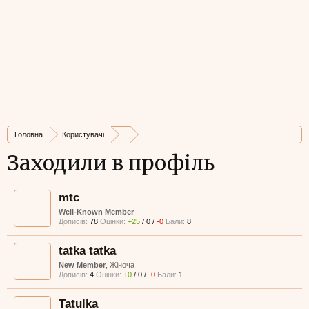
Головна
Користувачі
Заходили в профіль
mtc
Well-Known Member
Дописів:
78
Оцінки:
+25
/
0
/
-0
Бали:
8
tatka tatka
New Member
, Жіноча
Дописів:
4
Оцінки:
+0
/
0
/
-0
Бали:
1
Tatulka