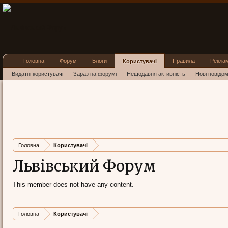
Головна
Форум
Блоги
Правила
Рекла
Користувачі
Видатні користувачі
Зараз на форумі
Нещодавня активність
Нові повідо
Головна
Користувачі
Львівський Форум
This member does not have any content.
Головна
Користувачі