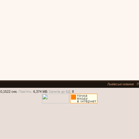
Львівські новини
П
0,1522 сек.
Пам'ять:
6,374 МБ
Запитів до БД:
8