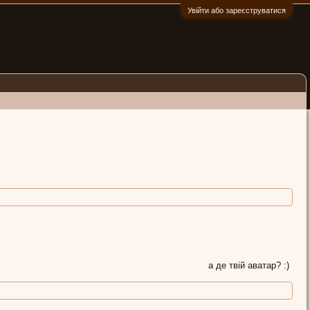
Увійти або зареєструватися
:)
а де твій аватар? :)