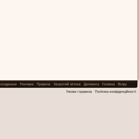
осиденьки
Реклама
Правила
Зворотній зв'язок
Допомога
Головна
Вгору
Умови і правила
Політика конфіденційності