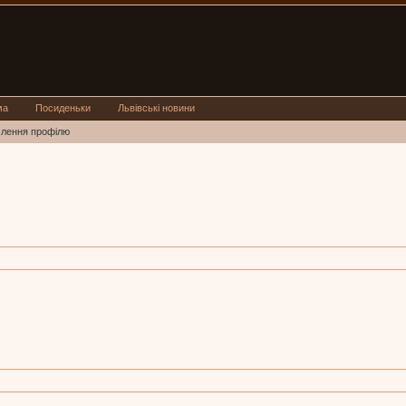
ма
Посиденьки
Львівські новини
млення профілю