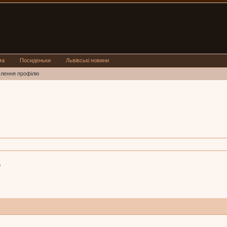
ма
Посиденьки
Львівські новини
млення профілю
e