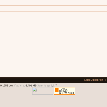
Львівські новини
П
0,1253 сек.
Пам'ять:
6,401 МБ
Запитів до БД:
7