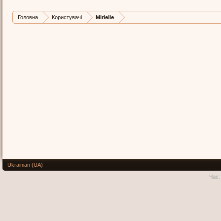
Головна
Користувачі
Mirielle
Ukrainian (UA)
Час: