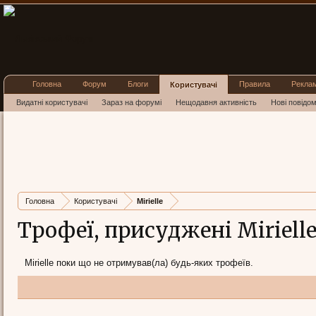
Головна
Форум
Блоги
Правила
Рекла
Користувачі
Видатні користувачі
Зараз на форумі
Нещодавня активність
Нові повідо
Головна
Користувачі
Mirielle
Трофеї, присуджені Miriell
Mirielle поки що не отримував(ла) будь-яких трофеїв.