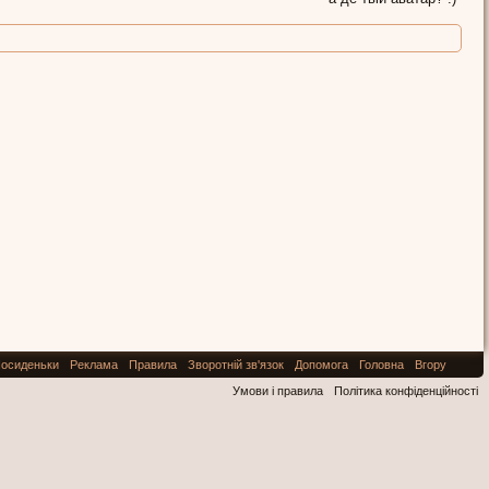
осиденьки
Реклама
Правила
Зворотній зв'язок
Допомога
Головна
Вгору
Умови і правила
Політика конфіденційності