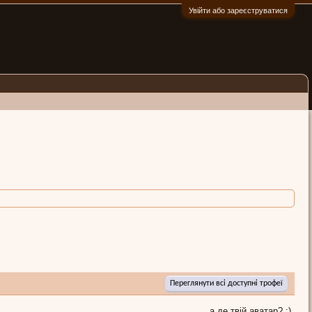
Увійти або зареєструватися
:)
Переглянути всі доступні трофеї
а де твій аватар? :)