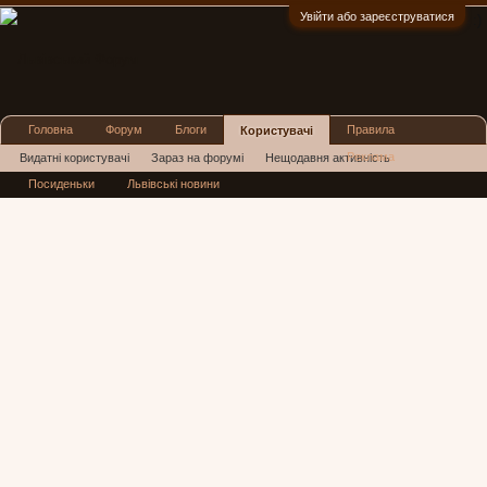
Увійти або зареєструватися
:)
Головна
Форум
Блоги
Правила
Користувачі
Реклама
Видатні користувачі
Зараз на форумі
Нещодавня активність
Посиденьки
Львівські новини
Нові повідомлення профілю